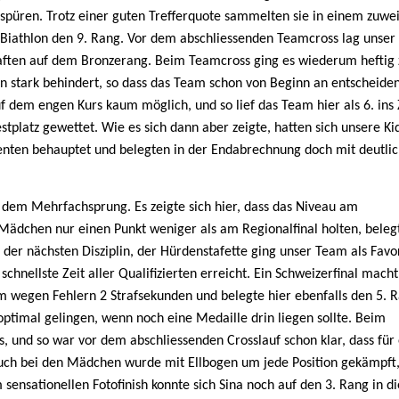
 spüren. Trotz einer guten Trefferquote sammelten sie in einem zuwe
Biathlon den 9. Rang. Vor dem abschliessenden Teamcross lag unser
ften auf dem Bronzerang. Beim Teamcross ging es wiederum heftig 
nn stark behindert, so dass das Team schon von Beginn an entscheide
 dem engen Kurs kaum möglich, und so lief das Team hier als 6. ins Z
platz gewettet. Wie es sich dann aber zeigte, hatten sich unsere Ki
enten behauptet und belegten in der Endabrechnung doch mit deutl
em Mehrfachsprung. Es zeigte sich hier, dass das Niveau am
e Mädchen nur einen Punkt weniger als am Regionalfinal holten, beleg
n der nächsten Disziplin, der Hürdenstafette ging unser Team als Favo
schnellste Zeit aller Qualifizierten erreicht. Ein Schweizerfinal macht
am wegen Fehlern 2 Strafsekunden und belegte hier ebenfalls den 5. 
ptimal gelingen, wenn noch eine Medaille drin liegen sollte. Beim
aus, und so war vor dem abschliessenden Crosslauf schon klar, dass für
 Auch bei den Mädchen wurde mit Ellbogen um jede Position gekämpft
sensationellen Fotofinish konnte sich Sina noch auf den 3. Rang in d