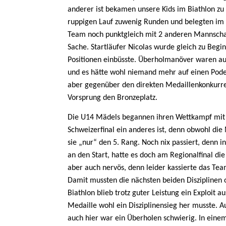
anderer ist bekamen unsere Kids im Biathlon zu
ruppigen Lauf zuwenig Runden und belegten im 
Team noch punktgleich mit 2 anderen Mannscha
Sache. Startläufer Nicolas wurde gleich zu Begi
Positionen einbüsste. Überholmanöver waren auf
und es hätte wohl niemand mehr auf einen Podest
aber gegenüber den direkten Medaillenkonkurr
Vorsprung den Bronzeplatz.
Die U14 Mädels begannen ihren Wettkampf mit d
Schweizerfinal ein anderes ist, denn obwohl di
sie „nur“ den 5. Rang. Noch nix passiert, denn i
an den Start, hatte es doch am Regionalfinal die 
aber auch nervös, denn leider kassierte das Te
Damit mussten die nächsten beiden Disziplinen o
Biathlon blieb trotz guter Leistung ein Exploit 
Medaille wohl ein Disziplinensieg her musste.
auch hier war ein Überholen schwierig. In einem 