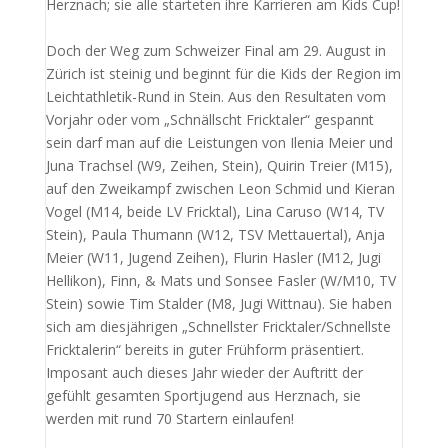
Herznach; sie alle starteten ihre Karrieren am Kids Cup!
Doch der Weg zum Schweizer Final am 29. August in
Zürich ist steinig und beginnt für die Kids der Region im
Leichtathletik-Rund in Stein. Aus den Resultaten vom
Vorjahr oder vom „Schnällscht Fricktaler“ gespannt
sein darf man auf die Leistungen von Ilenia Meier und
Juna Trachsel (W9, Zeihen, Stein), Quirin Treier (M15),
auf den Zweikampf zwischen Leon Schmid und Kieran
Vogel (M14, beide LV Fricktal), Lina Caruso (W14, TV
Stein), Paula Thumann (W12, TSV Mettauertal), Anja
Meier (W11, Jugend Zeihen), Flurin Hasler (M12, Jugi
Hellikon), Finn, & Mats und Sonsee Fasler (W/M10, TV
Stein) sowie Tim Stalder (M8, Jugi Wittnau). Sie haben
sich am diesjährigen „Schnellster Fricktaler/Schnellste
Fricktalerin“ bereits in guter Frühform präsentiert.
Imposant auch dieses Jahr wieder der Auftritt der
gefühlt gesamten Sportjugend aus Herznach, sie
werden mit rund 70 Startern einlaufen!