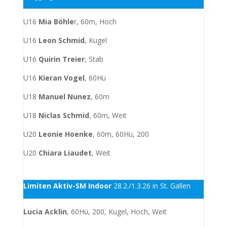
U16
Mia Böhle
r, 60m, Hoch
U16
Leon Schmid
, Kugel
U16
Quirin Treier
, Stab
U16
Kieran Vogel
, 60Hü
U18
Manuel Nunez
, 60m
U18
Niclas Schmid
, 60m, Weit
U20
Leonie Hoenke
, 60m, 60Hü, 200
U20
Chiara Liaudet
, Weit
Limiten Aktiv-SM
Indoor
28.2./1.3.26 in St. Gallen
Lucia Acklin
, 60Hü, 200, Kugel, Hoch, Weit