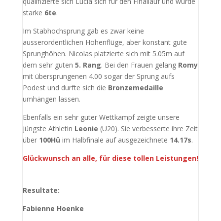
qualifizierte sich Lucia sich für den Finallauf und wurde
starke
6te
.
Im Stabhochsprung gab es zwar keine
ausserordentlichen Höhenflüge, aber konstant gute
Sprunghöhen. Nicolas platzierte sich mit 5.05m auf
dem sehr guten
5. Rang
. Bei den Frauen gelang
Romy
mit übersprungenen 4.00 sogar der Sprung aufs
Podest und durfte sich die
Bronzemedaille
umhängen lassen.
Ebenfalls ein sehr guter Wettkampf zeigte unsere
jüngste Athletin
Leonie
(U20). Sie verbesserte ihre Zeit
über
100Hü
im Halbfinale auf ausgezeichnete
14.17s
.
Glückwunsch an alle, für diese tollen Leistungen!
Resultate:
Fabienne Hoenke