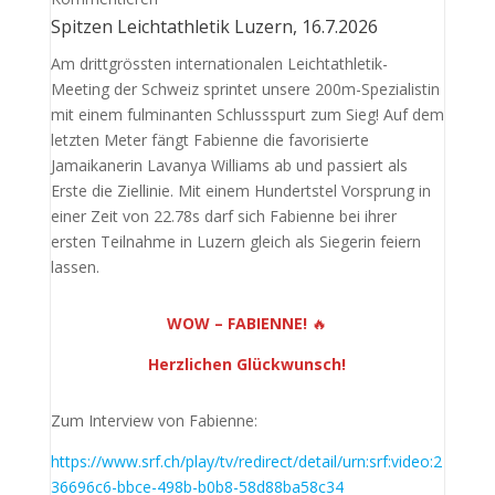
Spitzen Leichtathletik Luzern, 16.7.2026
Am drittgrössten internationalen Leichtathletik-
Meeting der Schweiz sprintet unsere 200m-Spezialistin
mit einem fulminanten Schlussspurt zum Sieg! Auf dem
letzten Meter fängt Fabienne die favorisierte
Jamaikanerin Lavanya Williams ab und passiert als
Erste die Ziellinie. Mit einem Hundertstel Vorsprung in
einer Zeit von 22.78s darf sich Fabienne bei ihrer
ersten Teilnahme in Luzern gleich als Siegerin feiern
lassen.
WOW – FABIENNE!
🔥
Herzlichen Glückwunsch!
Zum Interview von Fabienne:
https://www.srf.ch/play/tv/redirect/detail/urn:srf:video:2
36696c6-bbce-498b-b0b8-58d88ba58c34