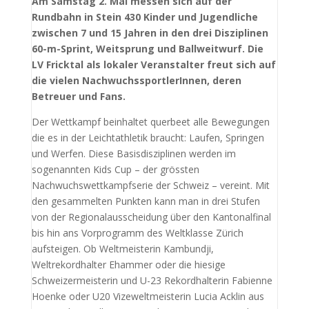
Am Samstag 2. Mai messen sich auf der
Rundbahn in Stein 430 Kinder und Jugendliche
zwischen 7 und 15 Jahren in den drei Disziplinen
60-m-Sprint, Weitsprung und Ballweitwurf. Die
LV Fricktal als lokaler Veranstalter freut sich auf
die vielen NachwuchssportlerInnen, deren
Betreuer und Fans.
Der Wettkampf beinhaltet querbeet alle Bewegungen
die es in der Leichtathletik braucht: Laufen, Springen
und Werfen. Diese Basisdisziplinen werden im
sogenannten Kids Cup – der grössten
Nachwuchswettkampfserie der Schweiz – vereint. Mit
den gesammelten Punkten kann man in drei Stufen
von der Regionalausscheidung über den Kantonalfinal
bis hin ans Vorprogramm des Weltklasse Zürich
aufsteigen. Ob Weltmeisterin Kambundji,
Weltrekordhalter Ehammer oder die hiesige
Schweizermeisterin und U-23 Rekordhalterin Fabienne
Hoenke oder U20 Vizeweltmeisterin Lucia Acklin aus