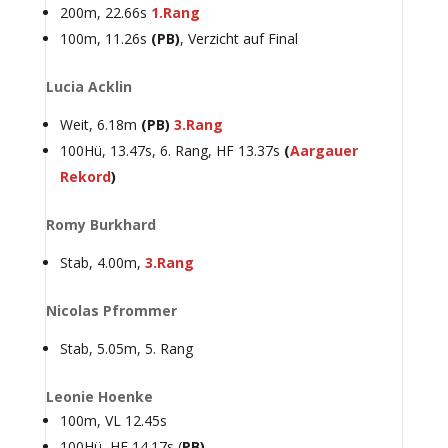
200m, 22.66s
1.Rang
100m, 11.26s
(PB)
, Verzicht auf Final
Lucia Acklin
Weit, 6.18m
(PB)
3.Rang
100Hü, 13.47s, 6. Rang, HF 13.37s
(
Aargauer
Rekord
)
Romy Burkhard
Stab, 4.00m,
3.Rang
Nicolas Pfrommer
Stab, 5.05m, 5. Rang
Leonie Hoenke
100m, VL 12.45s
100Hü, HF 14.17s (
PB)