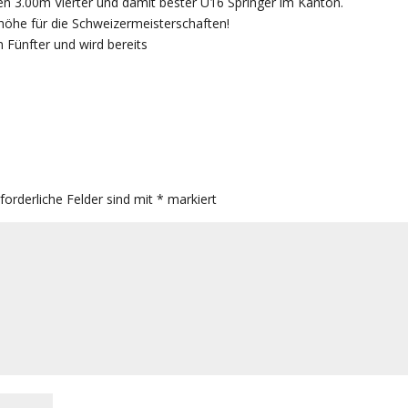
n 3.00m Vierter und damit bester U16 Springer im Kanton.
ihöhe für die Schweizermeisterschaften!
Fünfter und wird bereits
.
rforderliche Felder sind mit
*
markiert