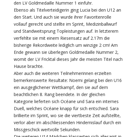
den LV Goldmedaille Nummer 1 einfuhr.
Ebenso als Titelverteidigerin ging Lucia bei den U12 an
den Start. Und auch sie wurde ihrer Favoritenrolle
vollauf gerecht und stellte im Sprint, Medizinballwurf
und Standweitsprung Topleistungen auf. In letzterem
verfehlte sie mit einem Riesensatz auf 2.17m die
bisherige Rekordweite lediglich um winzige 2 cm! Am
Ende gewann sie überlegen Goldmedaille Nummer 2,
womit der LV Fricktal dieses Jahr die meisten Titel nach
Hause brachte.
Aber auch die weiteren Teilnehmerinnen erzielten
bemerkenswerte Resultate: Noemi gelang bei den U16
ein ausgeglichener Wettkampf, den sie auf dem
beachtlichen 8. Rang beendete. In der gleichen
Kategorie lieferten sich Océane und Sara ein internes
Duell, welches Océane knapp für sich entschied. Sara
brillierte im Sprint, wo sie die viertbeste Zeit aufstellte,
verlor aber im abschliessenden Hindernislauf durch ein
Missgeschick wertvolle Sekunden.
Die weiteren U14 Mädchen klassierten sich allesamt in