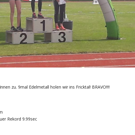
nen zu. 9mal Edelmetall holen wir ins Fricktal! BRAVO!!!!
5m
uer Rekord 9.99sec