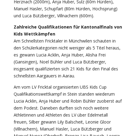
Herznach (2000m), Anja Huber, Sulz (60m Hürden),
Manuel Hasler, Schupfart (80m Hürden, Hochsprung)
und Luca Bützberger, Villnachern (600m).
Zahlreiche Qualifikationen für Kantonalfinals von
Kids Wettkämpfen
Am Schnellsten Fricktaler in Münchwilen schauten in
den Schülerkategorien nicht weniger als 5 Titel heraus,
es gewann Lucia Acklin, Anja Huber, Alisha Frei
(Gansingen), Noel Bühler und Luca Bützberger,
insgesamt qualifizierten sich 21 Kids für den Final des
schnellsten Aargauers in Aarau.
Am vom LV Fricktal organisierten UBS Kids Cup
Qualifikationswettkampf in Stein standen wiederum
Lucia Acklin, Anja Huber und Robin Bühler zuoberst auf
dem Podest. Daneben durften sich noch weitere
Athletinnen und Athleten des LV über Edelmetall
freuen, Silber gewann Lily Balscheit, Leonie Gloor
(Villnachern), Manuel Hasler, Luca Bützberger und
Manuel Nunez (Oberhof), Bronze Lisa Bausch, Leonie