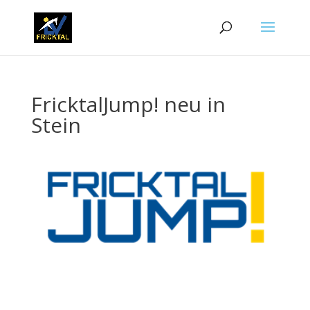
FricktalJump! neu in
Stein