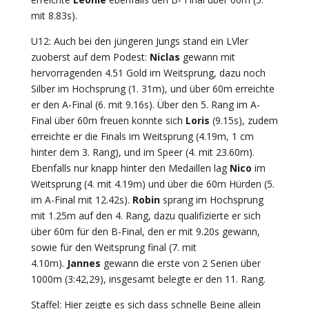
mit 8.83s).
U12: Auch bei den jüngeren Jungs stand ein LVler
zuoberst auf dem Podest:
Niclas
gewann mit
hervorragenden 4.51 Gold im Weitsprung, dazu noch
Silber im Hochsprung (1. 31m), und über 60m erreichte
er den A-Final (6. mit 9.16s). Über den 5. Rang im A-
Final über 60m freuen konnte sich
Loris
(9.15s), zudem
erreichte er die Finals im Weitsprung (4.19m, 1 cm
hinter dem 3. Rang), und im Speer (4. mit 23.60m).
Ebenfalls nur knapp hinter den Medaillen lag
Nico
im
Weitsprung (4. mit 4.19m) und über die 60m Hürden (5.
im A-Final mit 12.42s).
Robin
sprang im Hochsprung
mit 1.25m auf den 4. Rang, dazu qualifizierte er sich
über 60m für den B-Final, den er mit 9.20s gewann,
sowie für den Weitsprung final (7. mit
4.10m).
Jannes
gewann die erste von 2 Serien über
1000m (3:42,29), insgesamt belegte er den 11. Rang.
Staffel: Hier zeigte es sich dass schnelle Beine allein