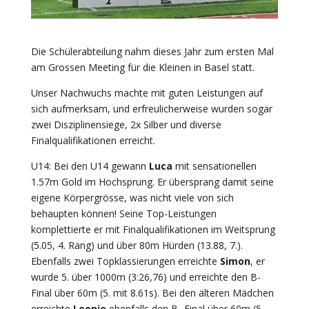
Die Schülerabteilung nahm dieses Jahr zum ersten Mal
am Grossen Meeting für die Kleinen in Basel statt.
Unser Nachwuchs machte mit guten Leistungen auf
sich aufmerksam, und erfreulicherweise wurden sogar
zwei Disziplinensiege, 2x Silber und diverse
Finalqualifikationen erreicht.
U14: Bei den U14 gewann
Luca
mit sensationellen
1.57m Gold im Hochsprung. Er übersprang damit seine
eigene Körpergrösse, was nicht viele von sich
behaupten können! Seine Top-Leistungen
komplettierte er mit Finalqualifikationen im Weitsprung
(5.05, 4. Rang) und über 80m Hürden (13.88, 7.).
Ebenfalls zwei Topklassierungen erreichte
Simon
, er
wurde 5. über 1000m (3:26,76) und erreichte den B-
Final über 60m (5. mit 8.61s). Bei den älteren Mädchen
erreichte
Leonie
ebenfalls den B- Final über 60m (5.