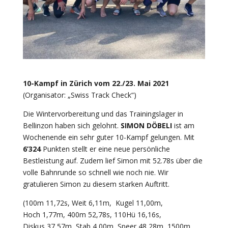
10-Kampf in Zürich vom 22./23. Mai 2021
(Organisator: „Swiss Track Check“)
Die Wintervorbereitung und das Trainingslager in
Bellinzon haben sich gelohnt.
SIMON DÖBELI
ist am
Wochenende ein sehr guter 10-Kampf gelungen. Mit
6’324
Punkten stellt er eine neue persönliche
Bestleistung auf. Zudem lief Simon mit 52.78s über die
volle Bahnrunde so schnell wie noch nie. Wir
gratulieren Simon zu diesem starken Auftritt.
(100m 11,72s, Weit 6,11m, Kugel 11,00m,
Hoch 1,77m, 400m 52,78s, 110Hü 16,16s,
Diskus 37,57m, Stab 4,00m, Speer 48,28m, 1500m