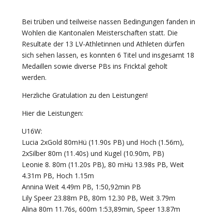
Bei trüben und teilweise nassen Bedingungen fanden in
Wohlen die Kantonalen Meisterschaften statt. Die
Resultate der 13 LV-Athletinnen und Athleten dürfen
sich sehen lassen, es konnten 6 Titel und insgesamt 18
Medaillen sowie diverse PBs ins Fricktal geholt
werden.
Herzliche Gratulation zu den Leistungen!
Hier die Leistungen:
U16W:
Lucia 2xGold 80mHü (11.90s PB) und Hoch (1.56m),
2xSilber 80m (11.40s) und Kugel (10.90m, PB)
Leonie 8. 80m (11.20s PB), 80 mHü 13.98s PB, Weit
4.31m PB, Hoch 1.15m
Annina Weit 4.49m PB, 1:50,92min PB
Lily Speer 23.88m PB, 80m 12.30 PB, Weit 3.79m
Alina 80m 11.76s, 600m 1:53,89min, Speer 13.87m