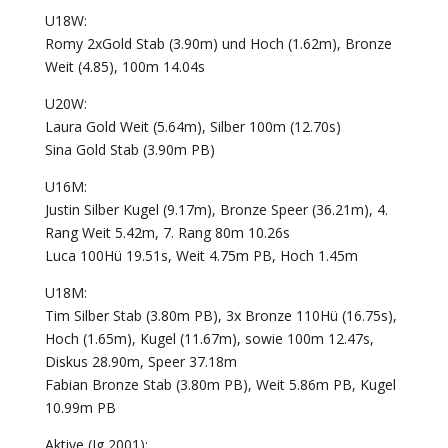
U18W:
Romy 2xGold Stab (3.90m) und Hoch (1.62m), Bronze
Weit (4.85), 100m 14.04s
U20W:
Laura Gold Weit (5.64m), Silber 100m (12.70s)
Sina Gold Stab (3.90m PB)
U16M:
Justin Silber Kugel (9.17m), Bronze Speer (36.21m), 4.
Rang Weit 5.42m, 7. Rang 80m 10.26s
Luca 100Hü 19.51s, Weit 4.75m PB, Hoch 1.45m
U18M:
Tim Silber Stab (3.80m PB), 3x Bronze 110Hü (16.75s),
Hoch (1.65m), Kugel (11.67m), sowie 100m 12.47s,
Diskus 28.90m, Speer 37.18m
Fabian Bronze Stab (3.80m PB), Weit 5.86m PB, Kugel
10.99m PB
Aktive (Jg 2001):