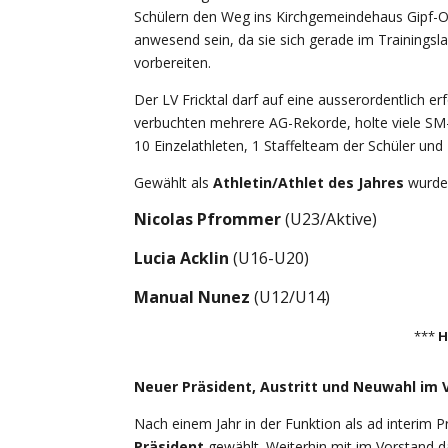
Schülern den Weg ins Kirchgemeindehaus Gipf-Obe
anwesend sein, da sie sich gerade im Training
vorbereiten.
Der LV Fricktal darf auf eine ausserordentlich e
verbuchten mehrere AG-Rekorde, holte viele SM
10 Einzelathleten, 1 Staffelteam der Schüler u
Gewählt als
Athletin/Athlet des Jahres
wurde
Nicolas Pfrommer
(U23/Aktive)
Lucia Acklin
(U16-U20)
Manual Nunez
(U12/U14)
***
H
Neuer Präsident, Austritt und Neuwahl im 
Nach einem Jahr in der Funktion als ad interim P
Präsident
gewählt. Weiterhin mit im Vorstand da