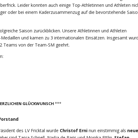
rfrick. Leider konnten auch einige Top-Athletinnen und Athleten nic
slager oder bei einem Kaderzusammenzug auf die bevorstehende Sais
rfolgreiche Saison zurückblicken. Unsere Athletinnen und Athleten
-Medaillen und kamen zu 3 internationalen Einsätzen. Insgesamt wur
nd 2 Teams von der Team-SM geehrt.
n:
ERZLICHEN GLÜCKWUNSCH
***
Vorstand
räsident des LV Fricktal wurde
Christof Erni
nun einstimmig als
neue
bei sind Tanja Schnell, Nadja de Paris und Monika Ettlin.
Stefan