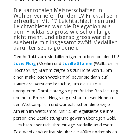
Die Kantonalen Meisterschaften in
Wohlen verliefen für den LV Fricktal sehr
erfreulich. Mit 17 Leichtathletinnen und
Leichtathleten war die Delegation aus
dem Fricktal so gross wie schon lange
nicht mehr, und ebenso gross war die
Ausbeute mit insgesamt zwölf Medaillen,
darunter sechs goldenen.
Den Auftakt zum Medaillenreigen machten bei den U18
Lucie Fleig
(Möhlin) und
Lucille Stamm
(Wallbach) im
Hochsprung. Stamm zeigte bis zur Höhe von 1.35m
einen makellosen Wettkampf, bevor sie dann auf
1.40m drei Versuche brauchte, um die Latte zu
überqueren. Damit sprang sie persönliche Bestleistung
und holte Bronze. Fleig stieg erst auf dieser Höhe in
den Wettkampf ein und war bald schon die einzige
Athletin im Wettkampf. Mit 1.55m egalisierte sie ihre
persönliche Bestleistung und gewann überlegen Gold.
Dies blieb aber nicht ihre einzige Medaille an diesem
Tag, wenig später trat sie über die 400m nochmals an.