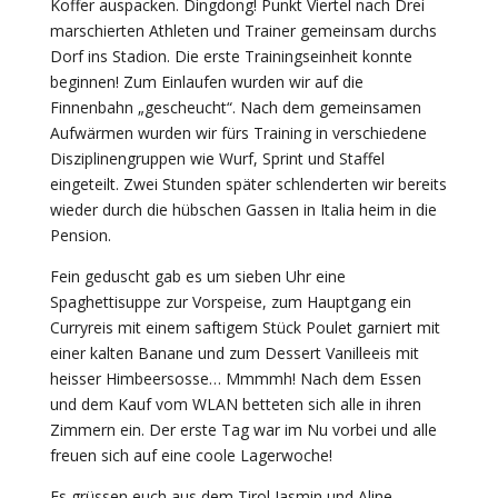
Koffer auspacken. Dingdong! Punkt Viertel nach Drei
marschierten Athleten und Trainer gemeinsam durchs
Dorf ins Stadion. Die erste Trainingseinheit konnte
beginnen! Zum Einlaufen wurden wir auf die
Finnenbahn „gescheucht“. Nach dem gemeinsamen
Aufwärmen wurden wir fürs Training in verschiedene
Disziplinengruppen wie Wurf, Sprint und Staffel
eingeteilt. Zwei Stunden später schlenderten wir bereits
wieder durch die hübschen Gassen in Italia heim in die
Pension.
Fein geduscht gab es um sieben Uhr eine
Spaghettisuppe zur Vorspeise, zum Hauptgang ein
Curryreis mit einem saftigem Stück Poulet garniert mit
einer kalten Banane und zum Dessert Vanilleeis mit
heisser Himbeersosse… Mmmmh! Nach dem Essen
und dem Kauf vom WLAN betteten sich alle in ihren
Zimmern ein. Der erste Tag war im Nu vorbei und alle
freuen sich auf eine coole Lagerwoche!
Es grüssen euch aus dem Tirol Jasmin und Aline