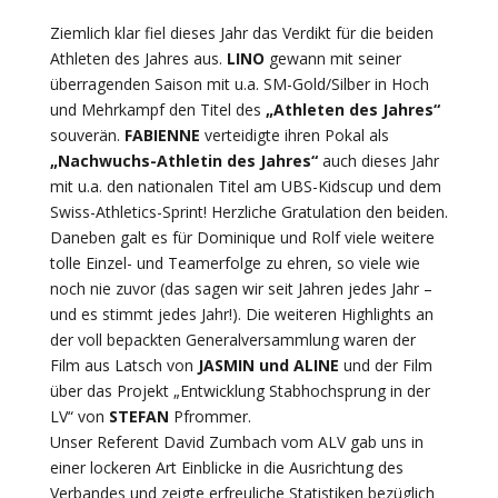
Ziemlich klar fiel dieses Jahr das Verdikt für die beiden
Athleten des Jahres aus.
LINO
gewann mit seiner
überragenden Saison mit u.a. SM-Gold/Silber in Hoch
und Mehrkampf den Titel des
„Athleten des Jahres“
souverän.
FABIENNE
verteidigte ihren Pokal als
„Nachwuchs-Athletin des Jahres“
auch dieses Jahr
mit u.a. den nationalen Titel am UBS-Kidscup und dem
Swiss-Athletics-Sprint! Herzliche Gratulation den beiden.
Daneben galt es für Dominique und Rolf viele weitere
tolle Einzel- und Teamerfolge zu ehren, so viele wie
noch nie zuvor (das sagen wir seit Jahren jedes Jahr –
und es stimmt jedes Jahr!). Die weiteren Highlights an
der voll bepackten Generalversammlung waren der
Film aus Latsch von
JASMIN
und ALINE
und der Film
über das Projekt „Entwicklung Stabhochsprung in der
LV“ von
STEFAN
Pfrommer.
Unser Referent David Zumbach vom ALV gab uns in
einer lockeren Art Einblicke in die Ausrichtung des
Verbandes und zeigte erfreuliche Statistiken bezüglich