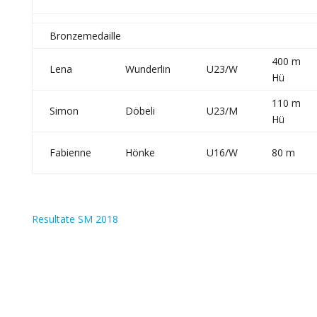
Bronzemedaille
400 m
Lena
Wunderlin
U23/W
Hü
110 m
Simon
Döbeli
U23/M
Hü
Fabienne
Hönke
U16/W
80 m
Resultate SM 2018