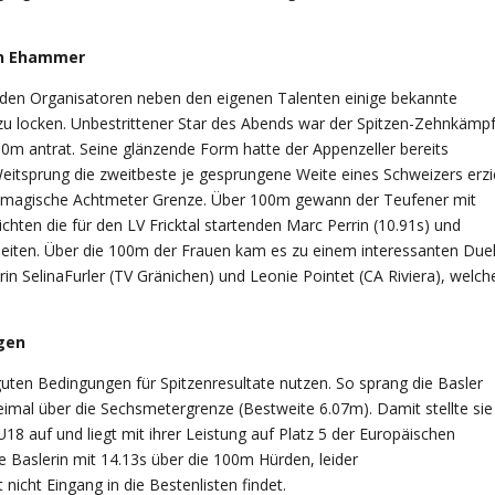
on
Ehammer
den Organisatoren neben den eigenen Talenten einige bekannte
 zu locken. Unbestrittener Star des Abends war der Spitzen-Zehnkämp
m antrat. Seine glänzende Form hatte der Appenzeller bereits
eitsprung die zweitbeste je gesprungene Weite eines Schweizers erzi
die magische Achtmeter Grenze. Über 100m gewann der Teufener mit
chten die für den LV Fricktal startenden Marc Perrin (10.91s) und
eiten. Über die 100m der Frauen kam es zu einem interessanten Duel
n SelinaFurler (TV Gränichen) und Leonie Pointet (CA Riviera), welch
gen
uten Bedingungen für Spitzenresultate nutzen. So sprang die Basler
imal über die Sechsmetergrenze (Bestweite 6.07m). Damit stellte sie
 U18 auf und liegt mit ihrer Leistung auf Platz 5 der Europäischen
ie Baslerin mit 14.13s über die 100m Hürden, leider
nicht Eingang in die Bestenlisten findet.