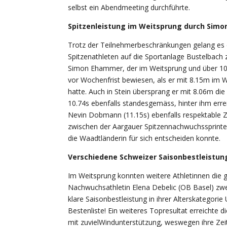
selbst ein Abendmeeting durchführte.
Spitzenleistung im Weitsprung durch Sim
Trotz der Teilnehmerbeschränkungen gelang es 
Spitzenathleten auf die Sportanlage Bustelbach
Simon Ehammer, der im Weitsprung und über 100
vor Wochenfrist bewiesen, als er mit 8.15m im W
hatte. Auch in Stein übersprang er mit 8.06m 
10.74s ebenfalls standesgemäss, hinter ihm errei
Nevin Dobmann (11.15s) ebenfalls respektable Z
zwischen der Aargauer Spitzennachwuchssprinteri
die Waadtländerin für sich entscheiden konnte.
Verschiedene Schweizer Saisonbestleistun
Im Weitsprung konnten weitere Athletinnen die g
Nachwuchsathletin Elena Debelic (OB Basel) zwe
klare Saisonbestleistung in ihrer Alterskategorie
Bestenliste! Ein weiteres Topresultat erreichte d
mit zuvielWindunterstützung, weswegen ihre Zeit 