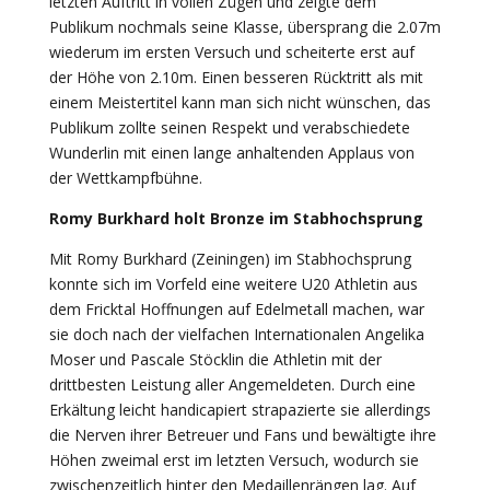
letzten Auftritt in vollen Zügen und zeigte dem
Publikum nochmals seine Klasse, übersprang die 2.07m
wiederum im ersten Versuch und scheiterte erst auf
der Höhe von 2.10m. Einen besseren Rücktritt als mit
einem Meistertitel kann man sich nicht wünschen, das
Publikum zollte seinen Respekt und verabschiedete
Wunderlin mit einen lange anhaltenden Applaus von
der Wettkampfbühne.
Romy Burkhard holt Bronze im Stabhochsprung
Mit Romy Burkhard (Zeiningen) im Stabhochsprung
konnte sich im Vorfeld eine weitere U20 Athletin aus
dem Fricktal Hoffnungen auf Edelmetall machen, war
sie doch nach der vielfachen Internationalen Angelika
Moser und Pascale Stöcklin die Athletin mit der
drittbesten Leistung aller Angemeldeten. Durch eine
Erkältung leicht handicapiert strapazierte sie allerdings
die Nerven ihrer Betreuer und Fans und bewältigte ihre
Höhen zweimal erst im letzten Versuch, wodurch sie
zwischenzeitlich hinter den Medaillenrängen lag. Auf