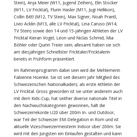
Stein), Anja Meier (W11, Jugend Zeihen), Elin Stocker
(W11, LV Fricktal), Flurin Hasler (M11, Jugi Hellikon),
Collin Bittl (M12, TV Stein), Max Signer, Noah Prantl,
Livio Acklin (M13, alle LV Fricktal), Lina Caruso (W14,
TV Stein) sowie den 14 und 15-jährigen Athleten der LV
Fricktal Kieran Vogel, Leon und Niclas Schmid, Mia
Böhler oder Quirin Treier sein; allesamt haben sie sich
am diesjährigen Schnellster Fricktaler/Fricktalerin
bereits in Frühform präsentiert.
Im Rahmenprogramm dabei sein wird die Mehlemerin
Fabienne Hoenke. Sie ist seit diesem Jahr Mitglied des
Schweizerischen Nationalkaders; als erste Athletin der
LV Fricktal. Gross geworden ist sie unter anderem auch
mit dem Kids-Cup, hat seither diverse nationale Titel in
den Nachwuchskategorien gewonnen, hält die
Schweizerrekorde U20 über 200m In- und Outdoor,
war Teil der Schweizer EM-Delegation in Rom und ist
aktuelle Vizeschweizermeisterin Indoor über 200m. Sie
wird mit den Jüngsten ein Einlaufen gestalten und kann