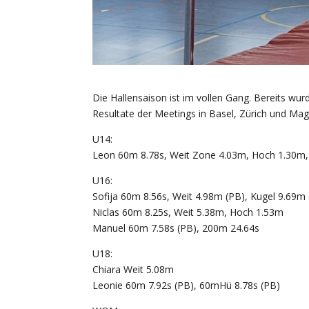
Die Hallensaison ist im vollen Gang. Bereits w
Resultate der Meetings in Basel, Zürich und Mag
U14:
Leon 60m 8.78s, Weit Zone 4.03m, Hoch 1.30m,
U16:
Sofija 60m 8.56s, Weit 4.98m (PB), Kugel 9.69m
Niclas 60m 8.25s, Weit 5.38m, Hoch 1.53m
Manuel 60m 7.58s (PB), 200m 24.64s
U18:
Chiara Weit 5.08m
Leonie 60m 7.92s (PB), 60mHü 8.78s (PB)